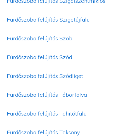
Fürdőszoba felújítás Szigetszentmiklós
Fürdőszoba felújítás Szigetújfalu
Fürdőszoba felújítás Szob
Fürdőszoba felújítás Sződ
Fürdőszoba felújítás Sződliget
Fürdőszoba felújítás Táborfalva
Fürdőszoba felújítás Tahitótfalu
Copyright © 2026 ·
Monochrome Pro
on
Genesis Framework
·
WordPress
·
Bejelentkezés
Fürdőszoba felújítás Taksony