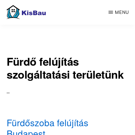
Skip
MENU
to
main
KISBAU
Építünk,
content
felújítunk
Fürdő felújítás
szolgáltatási területünk
Fürdőszoba felújítás
Budapest