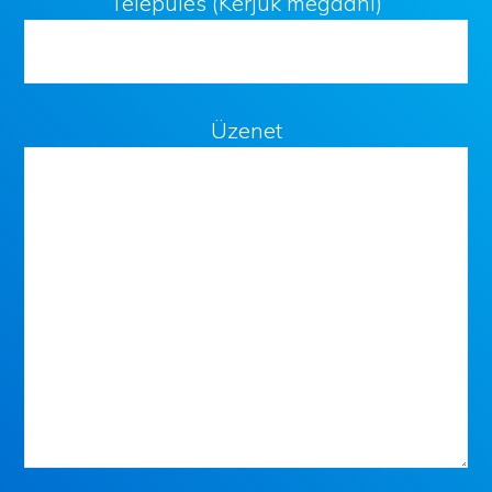
Település (Kérjük megadni)
Üzenet