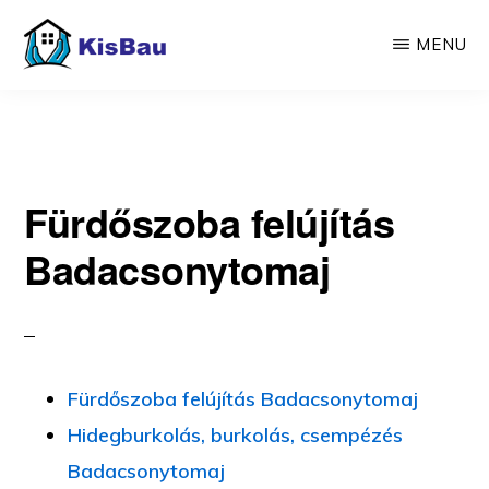
Skip
MENU
to
main
KISBAU
Építünk,
content
felújítunk
Fürdőszoba felújítás
Badacsonytomaj
Fürdőszoba felújítás Badacsonytomaj
Hidegburkolás, burkolás, csempézés
Badacsonytomaj