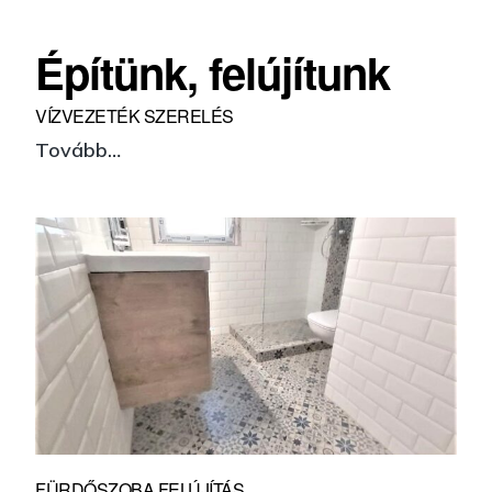
Építünk, felújítunk
VÍZVEZETÉK SZERELÉS
Vízvezeték
Tovább…
szerelés
FÜRDŐSZOBA FELÚJÍTÁS