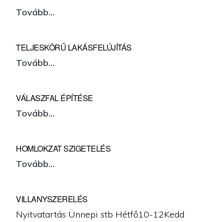
Fürdőszoba
Tovább…
felújítás
TELJESKÖRŰ LAKÁSFELÚJÍTÁS
Teljeskörű
Tovább…
lakásfelújítás
VÁLASZFAL ÉPÍTÉSE
Válaszfal
Tovább…
építése
HOMLOKZAT SZIGETELÉS
Homlokzat
Tovább…
szigetelés
VILLANYSZERELÉS
Nyitvatartás Ünnepi stb Hétfő10-12Kedd