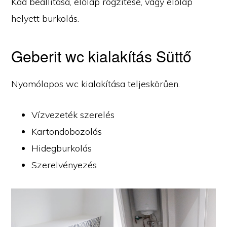
Kád beállítása, előlap rögzítése, vagy előlap
helyett burkolás.
Geberit wc kialakítás Süttő
Nyomólapos wc kialakítása teljeskörűen.
Vízvezeték szerelés
Kartondobozolás
Hidegburkolás
Szerelvényezés