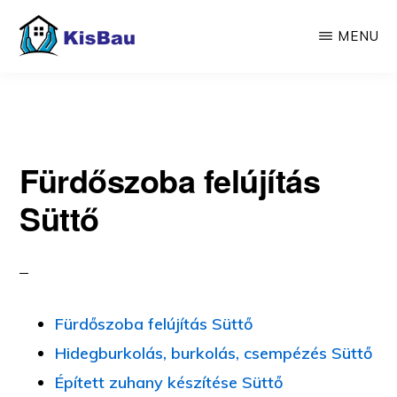
Skip
MENU
to
main
KISBAU
Építünk,
content
felújítunk
Fürdőszoba felújítás
Süttő
Fürdőszoba felújítás Süttő
Hidegburkolás, burkolás, csempézés Süttő
Épített zuhany készítése Süttő