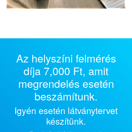
Az helyszíni felmérés
díja 7,000 Ft, amit
megrendelés esetén
beszámítunk.
Igyén esetén látványtervet
készítünk.