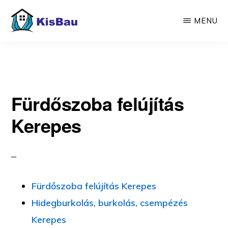
Skip
MENU
to
main
KISBAU
Építünk,
content
felújítunk
Fürdőszoba felújítás
Kerepes
Fürdőszoba felújítás Kerepes
Hidegburkolás, burkolás, csempézés
Kerepes