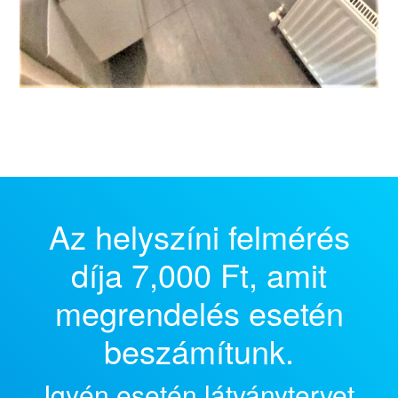
Az helyszíni felmérés
díja 7,000 Ft, amit
megrendelés esetén
beszámítunk.
Igyén esetén látványtervet