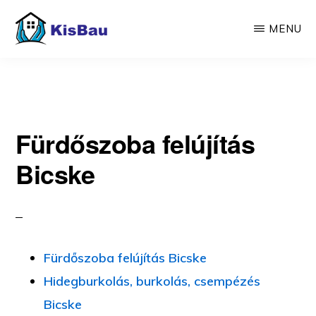
Skip
MENU
to
main
KISBAU
Építünk,
content
felújítunk
Fürdőszoba felújítás
Bicske
Fürdőszoba felújítás Bicske
Hidegburkolás, burkolás, csempézés
Bicske