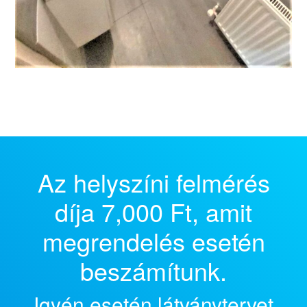
Az helyszíni felmérés
díja 7,000 Ft, amit
megrendelés esetén
beszámítunk.
Igyén esetén látványtervet