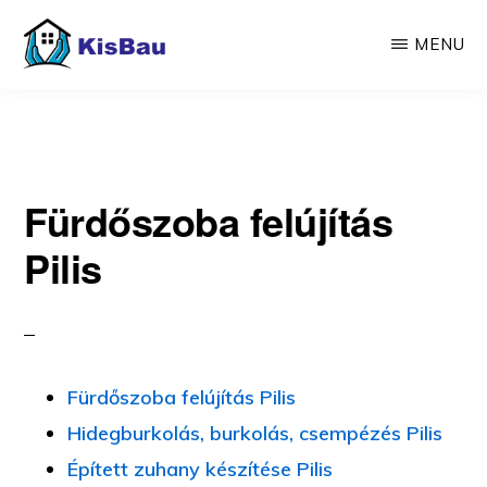
Skip
MENU
to
main
KISBAU
Építünk,
content
felújítunk
Fürdőszoba felújítás
Pilis
Fürdőszoba felújítás Pilis
Hidegburkolás, burkolás, csempézés Pilis
Épített zuhany készítése Pilis