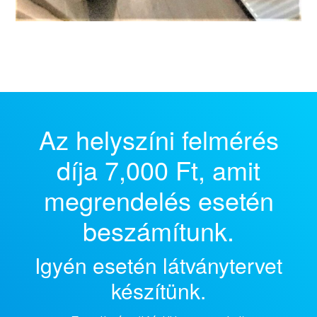
Az helyszíni felmérés
díja 7,000 Ft, amit
megrendelés esetén
beszámítunk.
Igyén esetén látványtervet
készítünk.