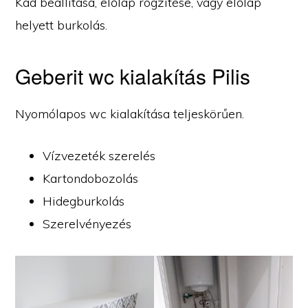
Kád beállítása, előlap rögzítése, vagy előlap
helyett burkolás.
Geberit wc kialakítás Pilis
Nyomólapos wc kialakítása teljeskörűen.
Vízvezeték szerelés
Kartondobozolás
Hidegburkolás
Szerelvényezés