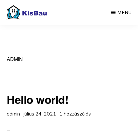
Skip
MENU
to
main
KISBAU
Építünk,
content
felújítunk
ADMIN
Hello world!
admin
·
július 24, 2021
·
1 hozzászólás